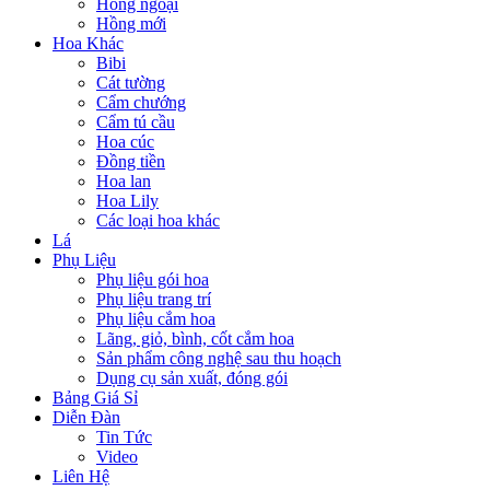
Hồng ngoại
Hồng mới
Hoa Khác
Bibi
Cát tường
Cẩm chướng
Cẩm tú cầu
Hoa cúc
Đồng tiền
Hoa lan
Hoa Lily
Các loại hoa khác
Lá
Phụ Liệu
Phụ liệu gói hoa
Phụ liệu trang trí
Phụ liệu cắm hoa
Lãng, giỏ, bình, cốt cắm hoa
Sản phẩm công nghệ sau thu hoạch
Dụng cụ sản xuất, đóng gói
Bảng Giá Sỉ
Diễn Đàn
Tin Tức
Video
Liên Hệ