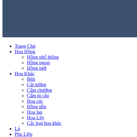
Trang Chủ
Hoa Hồng
Hồng phổ thông
Hồng ngoại
Hồng mới
Hoa Khác
Bibi
Cát tường
Cẩm chướng
Cẩm tú cầu
Hoa cúc
Đồng tiền
Hoa lan
Hoa Lily
Các loại hoa khác
Lá
Phụ Liệu