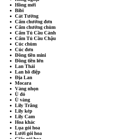
Hồng mới
Bibi
Cát Tường
Cẩm chướng đơn
Cẩm chướng chùm
Cẩm Tú Cầu Cành
Cẩm Tú Cầu Chậu
Cúc chùm
Cúc đơn
Đồng tiền mini
Đồng tiền lớn
Lan Thái
Lan hồ điệp
Địa Lan
Mocara
Vàng nhọn
Ù đỏ
Ù vàng
Lily Trắng
Lily kép
Lily Cam
Hoa khác
Lụa gói hoa
Lưới gói hoa
Giấy gói hoa