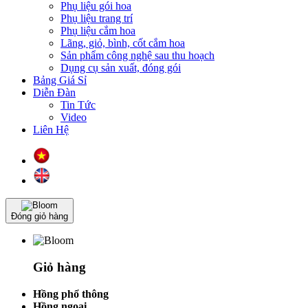
Phụ liệu gói hoa
Phụ liệu trang trí
Phụ liệu cắm hoa
Lãng, giỏ, bình, cốt cắm hoa
Sản phẩm công nghệ sau thu hoạch
Dụng cụ sản xuất, đóng gói
Bảng Giá Sỉ
Diễn Đàn
Tin Tức
Video
Liên Hệ
Đóng giỏ hàng
Giỏ hàng
Hồng phổ thông
Hồng ngoại