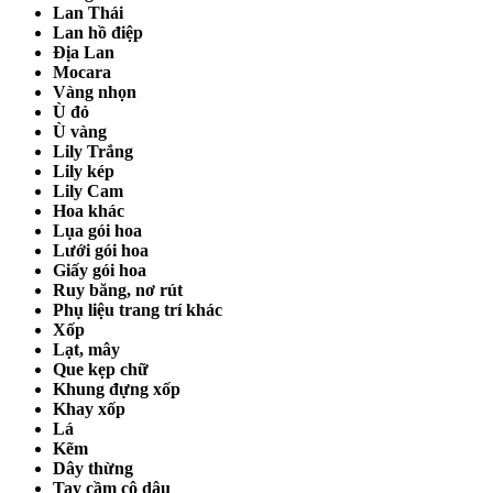
Lan Thái
Lan hồ điệp
Địa Lan
Mocara
Vàng nhọn
Ù đỏ
Ù vàng
Lily Trắng
Lily kép
Lily Cam
Hoa khác
Lụa gói hoa
Lưới gói hoa
Giấy gói hoa
Ruy băng, nơ rút
Phụ liệu trang trí khác
Xốp
Lạt, mây
Que kẹp chữ
Khung đựng xốp
Khay xốp
Lá
Kẽm
Dây thừng
Tay cầm cô dâu