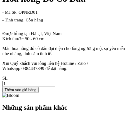
- Mã SP: QPNRD01
- Tình trạng: Còn hàng
Được trồng tại: Đà lạt, Việt Nam
Kích thước: 50 - 60 cm
Màu hoa hồng đỏ cô dâu đại diện cho l
òng
ngưỡng
mộ
,
sự
yêu
mến
nhẹ
nhàng
,
tình
cảm
tinh
tế
.
Xin Quý khách vui lòng liên hệ Hotline / Zalo /
Whatsapp 0384437899 để đặt hàng.
SL
Thêm vào giỏ hàng
Những sản phẩm khác