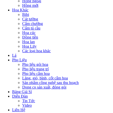
Hồng ngoại
Hồng mới
Hoa Khác
Bibi
Cát tường
Cẩm chướng
Cẩm tú cầu
Hoa cúc
Đồng tiền
Hoa lan
Hoa Lily
Các loại hoa khác
Lá
Phụ Liệu
Phụ liệu gói hoa
Phụ liệu trang trí
Phụ liệu cắm hoa
Lãng, giỏ, bình, cốt cắm hoa
Sản phẩm công nghệ sau thu hoạch
Dụng cụ sản xuất, đóng gói
Bảng Giá Sỉ
Diễn Đàn
Tin Tức
Video
Liên Hệ