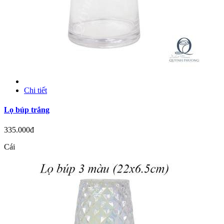
Chi tiết
Lọ búp trắng
335.000đ
Cái