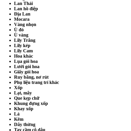
Lan Thái
Lan hồ điệp
Địa Lan
Mocara
Vàng nhọn
Ù đỏ
Ù vàng
Lily Trắng
Lily kép
Lily Cam
Hoa khác
Lụa gói hoa
Lưới gói hoa
Giấy gói hoa
Ruy băng, nơ rút
Phụ liệu trang trí khác
Xốp
Lạt, mây
Que kẹp chữ
Khung đựng xốp
Khay xốp
Lá
Kẽm
Dây thừng
Tay cầm cô dâu