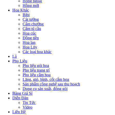
Hồng ngoại
Hồng mới
Hoa Khác
Bibi
Cát tường
Cẩm chướng
Cẩm tú cầu
Hoa cúc
Đồng tiền
Hoa lan
Hoa Lily
Các loại hoa khác
Lá
Phụ Liệu
Phụ liệu gói hoa
Phụ liệu trang trí
Phụ liệu cắm hoa
Lãng, giỏ, bình, cốt cắm hoa
Sản phẩm công nghệ sau thu hoạch
Dụng cụ sản xuất, đóng gói
Bảng Giá Sỉ
Diễn Đàn
Tin Tức
Video
Liên Hệ