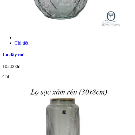
Chi tiết
Lọ dây nơ
102.000đ
Cái