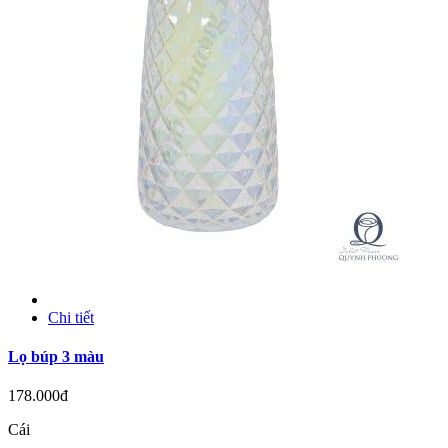
Chi tiết
Lọ búp 3 màu
178.000đ
Cái