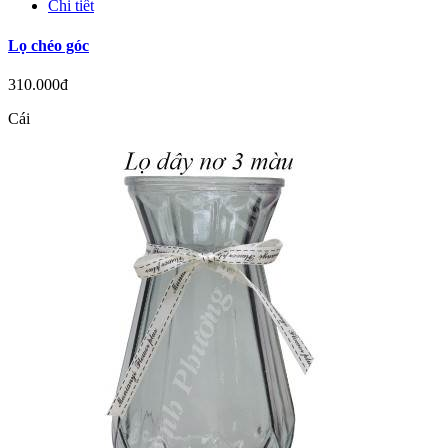
Chi tiết
Lọ chéo góc
310.000đ
Cái