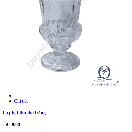
Chi tiết
Lọ phật thủ đại trắng
250.000đ