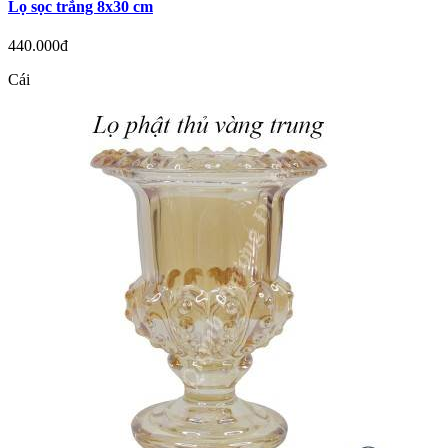
Lọ sọc trắng 8x30 cm
440.000đ
Cái