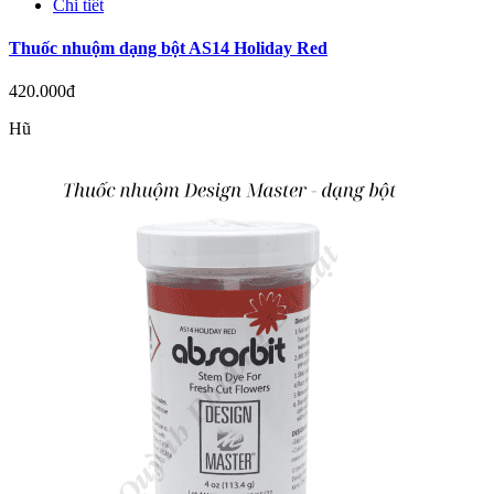
Chi tiết
Thuốc nhuộm dạng bột AS14 Holiday Red
420.000đ
Hũ