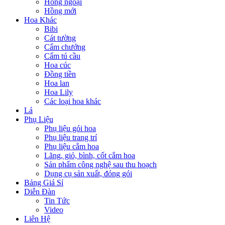
Hồng ngoại
Hồng mới
Hoa Khác
Bibi
Cát tường
Cẩm chướng
Cẩm tú cầu
Hoa cúc
Đồng tiền
Hoa lan
Hoa Lily
Các loại hoa khác
Lá
Phụ Liệu
Phụ liệu gói hoa
Phụ liệu trang trí
Phụ liệu cắm hoa
Lãng, giỏ, bình, cốt cắm hoa
Sản phẩm công nghệ sau thu hoạch
Dụng cụ sản xuất, đóng gói
Bảng Giá Sỉ
Diễn Đàn
Tin Tức
Video
Liên Hệ