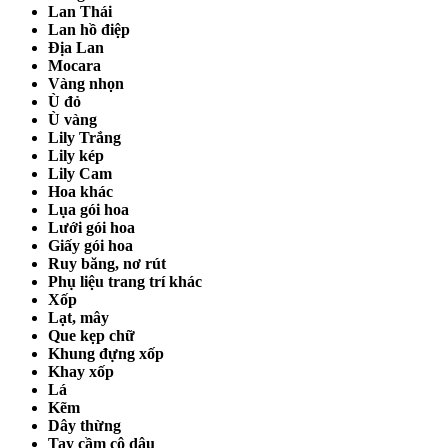
Lan Thái
Lan hồ điệp
Địa Lan
Mocara
Vàng nhọn
Ù đỏ
Ù vàng
Lily Trắng
Lily kép
Lily Cam
Hoa khác
Lụa gói hoa
Lưới gói hoa
Giấy gói hoa
Ruy băng, nơ rút
Phụ liệu trang trí khác
Xốp
Lạt, mây
Que kẹp chữ
Khung đựng xốp
Khay xốp
Lá
Kẽm
Dây thừng
Tay cầm cô dâu