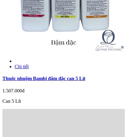
Chi tiết
Thuốc nhuộm Bambi đậm đặc can 5 Lít
1.507.000đ
Can 5 Lít