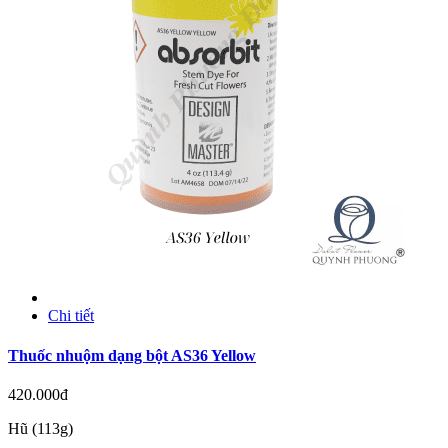
Chi tiết
Thuốc nhuộm dạng bột AS36 Yellow
420.000đ
Hũ (113g)