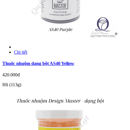
Chi tiết
Thuốc nhuộm dạng bột AS40 Yellow
420.000đ
Hũ (113g)