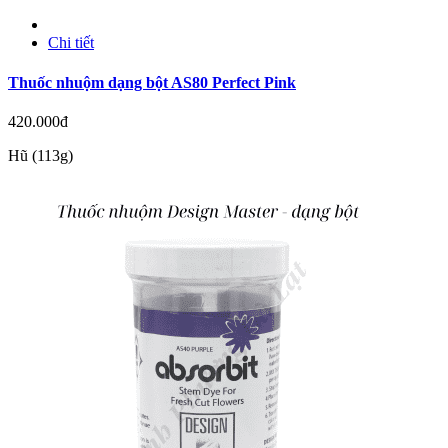
Chi tiết
Thuốc nhuộm dạng bột AS80 Perfect Pink
420.000đ
Hũ (113g)