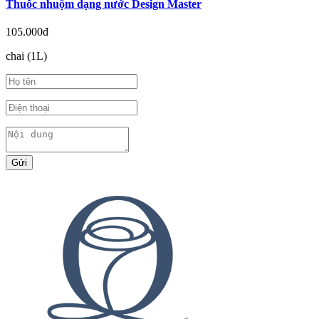
Thuốc nhuộm dạng nước Design Master
105.000đ
chai (1L)
Gửi