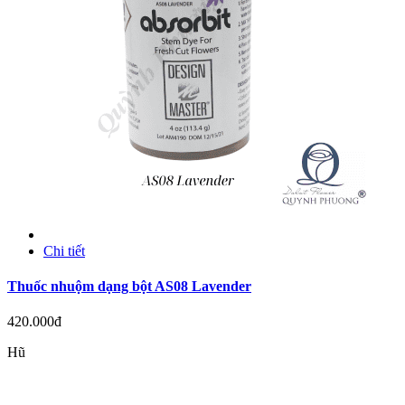
Chi tiết
Thuốc nhuộm dạng bột AS08 Lavender
420.000đ
Hũ